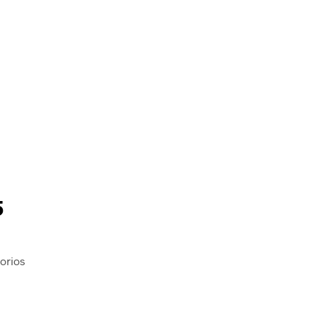
5
orios