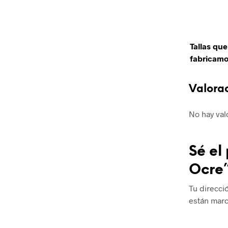
Tallas que
fabricam
Valora
No hay val
Sé el
Ocre
Tu direcci
están mar