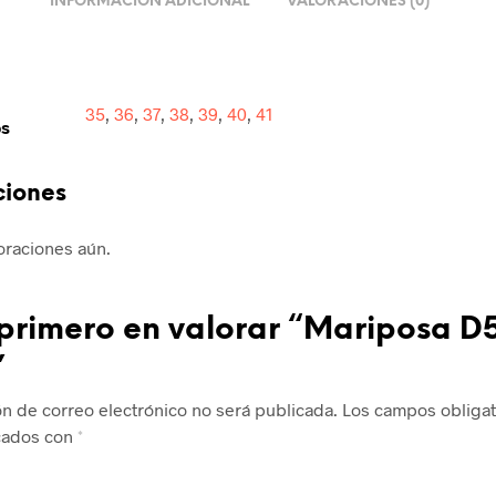
INFORMACIÓN ADICIONAL
VALORACIONES (0)
35
,
36
,
37
,
38
,
39
,
40
,
41
os
ciones
oraciones aún.
 primero en valorar “Mariposa D
”
ón de correo electrónico no será publicada.
Los campos obligat
cados con
*