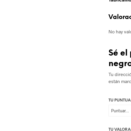
Valora
No hay val
Sé el
negr
Tu direcci
están mar
TU PUNTU
TU VALOR