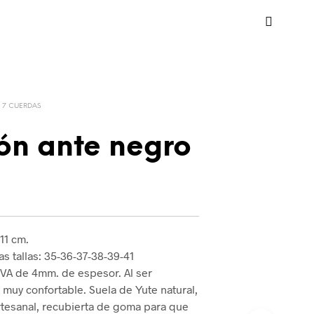
7 CUERDAS
ón ante negro
 11 cm.
s tallas: 35-36-37-38-39-41
 EVA de 4mm. de espesor. Al ser
 muy confortable. Suela de Yute natural,
rtesanal, recubierta de goma para que