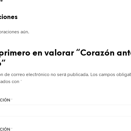
ciones
oraciones aún.
 primero en valorar “Corazón ant
o”
ón de correo electrónico no será publicada.
Los campos obligat
cados con
*
ACIÓN
*
ACIÓN
*