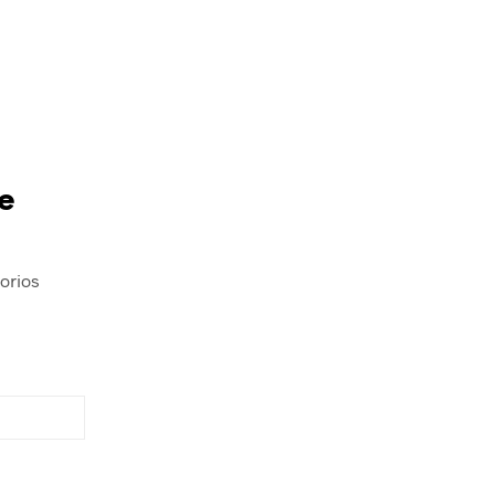
e
orios