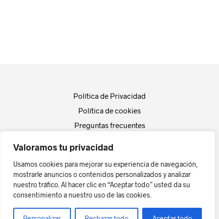
Política de Privacidad
Política de cookies
Preguntas frecuentes
Empresa
Valoramos tu privacidad
Actualidad
Usamos cookies para mejorar su experiencia de navegación,
Contacto
mostrarle anuncios o contenidos personalizados y analizar
nuestro tráfico. Al hacer clic en “Aceptar todo” usted da su
Diseño Web by
dtscreativo.es
consentimiento a nuestro uso de las cookies.
Personalizar
Rechazar todo
Aceptar todo